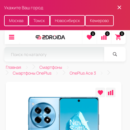
Укажите Ваш город
Москва
Томск
Новосибирск
Кемерово
0
0
0
Главная
Смартфоны
Смартфоны OnePlus
OnePlus Ace 3