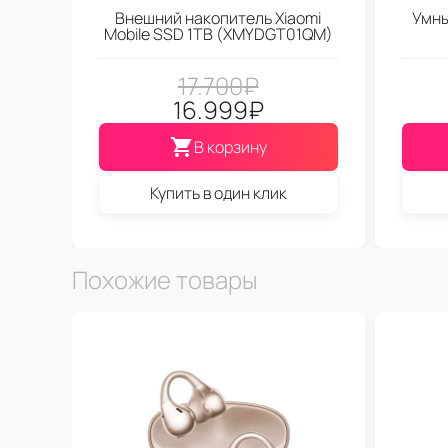
Внешний накопитель Xiaomi
Умны
Mobile SSD 1TB (XMYDGT01QM)
17.700
₽
16.999
₽
В корзину
Купить в один клик
Похожие товары