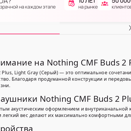
IDA?
10 ЛЕТ
50 000
на рынке
клиенто
озрачной на каждом этапе
имание на Nothing CMF Buds 2 
Plus, Light Gray (Серый) — это оптимальное сочетан
бство. Благодаря продуманной конструкции и передов
зни.
аушники Nothing CMF Buds 2 Pl
ытым акустическим оформлением и внутриканальной 
 и легкий вес делают их максимально комфортными дл
тройства