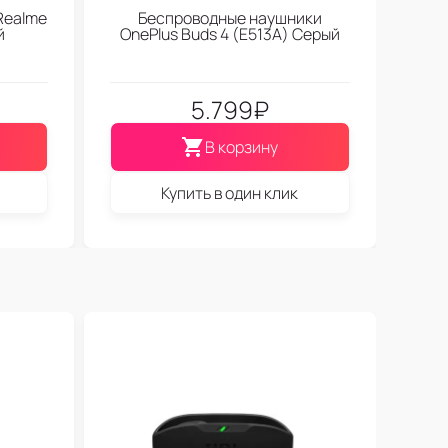
Realme
Беспроводные наушники
й
OnePlus Buds 4 (E513A) Серый
5.799
₽
В корзину
Купить в один клик