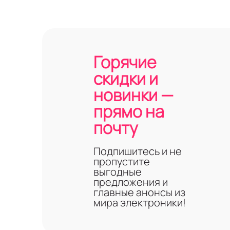
Горячие
скидки и
новинки —
прямо на
почту
Подпишитесь и не
пропустите
выгодные
предложения и
главные анонсы из
мира электроники!