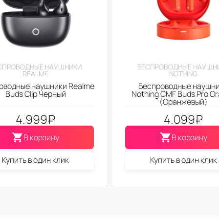
СПРОВОДНЫЕ НАУШНИКИ
БЕСПРОВОДНЫЕ НАУШН
REALME
NOTHING
оводные наушники Realme
Беспроводные наушн
Buds Clip Черный
Nothing CMF Buds Pro O
(Оранжевый)
4.999
₽
4.099
₽
В корзину
В корзину
Купить в один клик
Купить в один клик