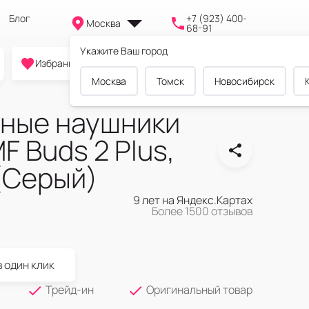
Блог
+7 (923) 400-
Москва
68-91
Укажите Ваш город
0
0
0
Избранное
Cравнение
Корзина
Москва
Томск
Новосибирск
ные наушники
F Buds 2 Plus,
 (Серый)
9 лет на Яндекс.Картах
Более 1500 отзывов
в один клик
Трейд-ин
Оригинальный товар