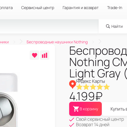
 оплата
Сервисный центр
Гарантия и возврат
Trade-In
Найти
ники
Беспроводные наушники Nothing
Беспровод
Nothing CM
Light Gray
Яндекс Карты
4.199
₽
Купить 
В корзину
Свой сервисный центр
Возврат 14 дней