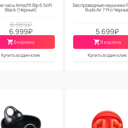
е часы Amazfit Bip 6 Soft
Беспроводные наушники 
Black (Черный)
Buds Air 7 Pro Черны
8.389
₽
6.999
₽
5.699
₽
В корзину
В корзину
Купить в один клик
Купить в один клик