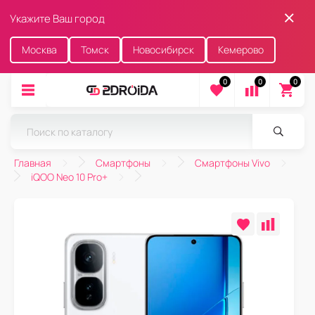
Укажите Ваш город
Москва
Томск
Новосибирск
Кемерово
0
0
0
Главная
Смартфоны
Смартфоны Vivo
iQOO Neo 10 Pro+