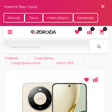
Укажите Ваш город
Москва
Томск
Новосибирск
Кемерово
0
0
0
Главная
Смартфоны
Смартфоны Honor
Honor X9d