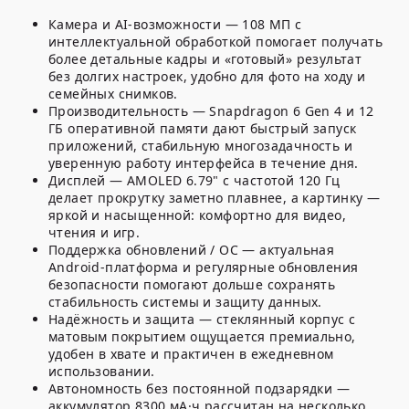
Камера и AI-возможности
— 108 МП с
интеллектуальной обработкой помогает получать
более детальные кадры и «готовый» результат
без долгих настроек, удобно для фото на ходу и
семейных снимков.
Производительность
— Snapdragon 6 Gen 4 и 12
ГБ оперативной памяти дают быстрый запуск
приложений, стабильную многозадачность и
уверенную работу интерфейса в течение дня.
Дисплей
— AMOLED 6.79" с частотой 120 Гц
делает прокрутку заметно плавнее, а картинку —
яркой и насыщенной: комфортно для видео,
чтения и игр.
Поддержка обновлений / ОС
— актуальная
Android-платформа и регулярные обновления
безопасности помогают дольше сохранять
стабильность системы и защиту данных.
Надёжность и защита
— стеклянный корпус с
матовым покрытием ощущается премиально,
удобен в хвате и практичен в ежедневном
использовании.
Автономность без постоянной подзарядки
—
аккумулятор 8300 мА·ч рассчитан на несколько