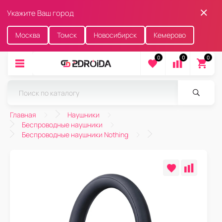
Укажите Ваш город
Москва
Томск
Новосибирск
Кемерово
0
0
0
Главная
Наушники
Беспроводные наушники
Беспроводные наушники Nothing