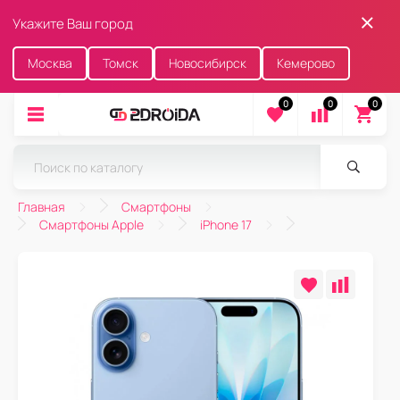
Укажите Ваш город
Москва
Томск
Новосибирск
Кемерово
0
0
0
Главная
Смартфоны
Смартфоны Apple
iPhone 17