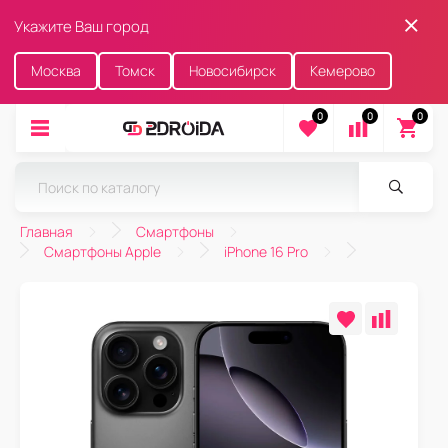
Укажите Ваш город
Москва
Томск
Новосибирск
Кемерово
0
0
0
Главная
Смартфоны
Смартфоны Apple
iPhone 16 Pro