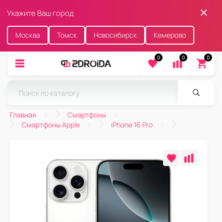
Укажите Ваш город
Москва
Томск
Новосибирск
Кемерово
0
0
0
Главная
Смартфоны
Смартфоны Apple
iPhone 16 Pro