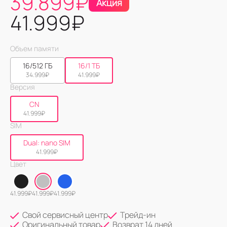
39.899
₽
Акция
41.999
₽
Объем памяти
16/512 ГБ
16/1 ТБ
34.999
₽
41.999
₽
Версия
CN
41.999
₽
SIM
Dual: nano SIM
41.999
₽
Цвет
41.999
₽
41.999
₽
41.999
₽
Свой сервисный центр
Трейд-ин
Оригинальный товар
Возврат 14 дней