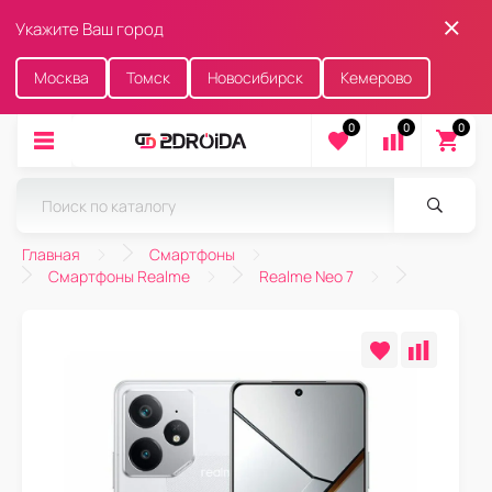
Укажите Ваш город
Москва
Томск
Новосибирск
Кемерово
0
0
0
Главная
Смартфоны
Смартфоны Realme
Realme Neo 7