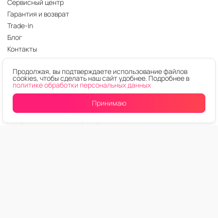
Сервисный центр
Гарантия и возврат
Trade-In
Блог
Контакты
Оферта
Продолжая, вы подтверждаете использование файлов
Политика конфиденциальности
cookies, чтобы сделать наш сайт удобнее. Подробнее в
Карта сайта
политике обработки персональных данных
Заказать звонок
Принимаю
О компании
Оферта таможенного брокера
Каталог
Смартфоны
Ноутбуки
Планшеты
Телевизоры
Мониторы Xiaomi