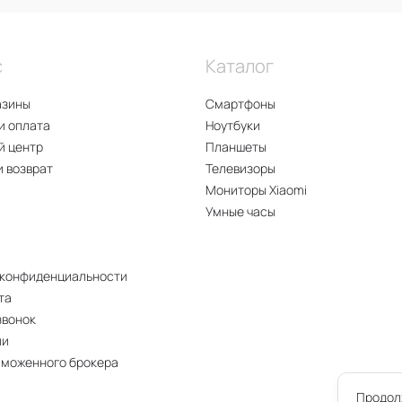
с
Каталог
азины
Смартфоны
и оплата
Ноутбуки
й центр
Планшеты
и возврат
Телевизоры
Мониторы Xiaomi
Умные часы
 конфиденциальности
та
звонок
ии
аможенного брокера
Продолж