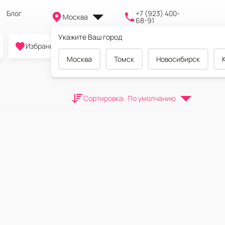
Блог
+7 (923) 400-
Москва
68-91
Укажите Ваш город
0
0
0
Избранное
Cравнение
Корзина
Москва
Томск
Новосибирск
Сортировка
:
По умолчанию