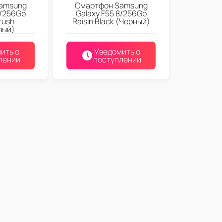
amsung
Смартфон Samsung
8/256Gb
Galaxy F55 8/256Gb
rush
Raisin Black (Черный)
вый)
ить о
Уведомить о
лении
поступлении