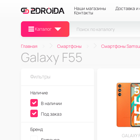
Наши магазины
Доставка и
Контакты
Каталог
Главная
Смартфоны
Смартфоны Samsu
Galaxy F55
Фильтры
Наличие
В наличии
Под заказ
Бренд
GALAXY 
Samsung