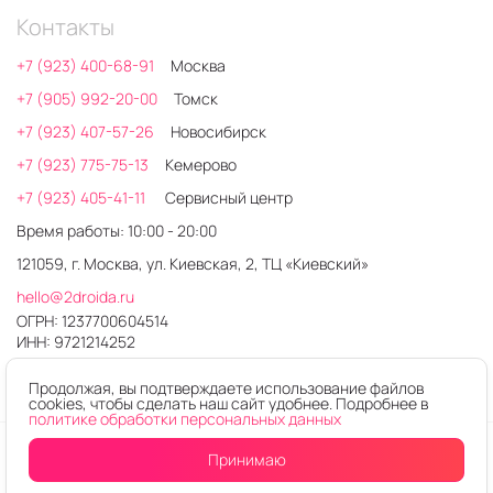
Контакты
+7 (923) 400-68-91
Москва
+7 (905) 992-20-00
Томск
+7 (923) 407-57-26
Новосибирск
+7 (923) 775-75-13
Кемерово
+7 (923) 405-41-11
Сервисный центр
Время работы: 10:00 - 20:00
121059, г. Москва, ул. Киевская, 2, ТЦ «Киевский»
hello@2droida.ru
ОГРН: 1237700604514
ИНН: 9721214252
Продолжая, вы подтверждаете использование файлов
cookies, чтобы сделать наш сайт удобнее. Подробнее в
политике обработки персональных данных
© 2026. Любое использование контента без письменного
Принимаю
разрешения запрещено
Интернет-магазин электроники 2DROIDA