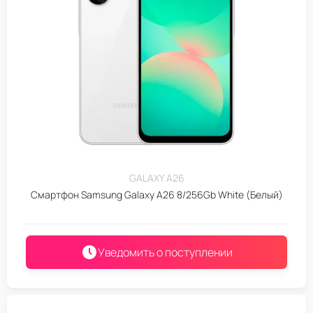
GALAXY A26
Смартфон Samsung Galaxy A26 8/256Gb White (Белый)
Уведомить о поступлении