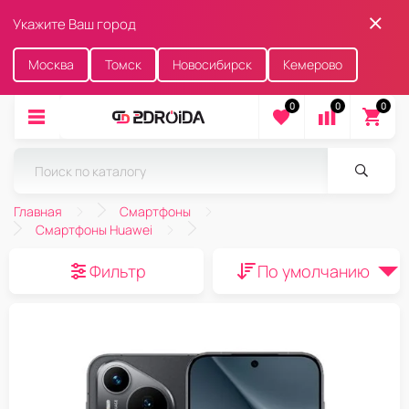
Укажите Ваш город
Москва
Томск
Новосибирск
Кемерово
0
0
0
Главная
Смартфоны
Смартфоны Huawei
Фильтр
По умолчанию