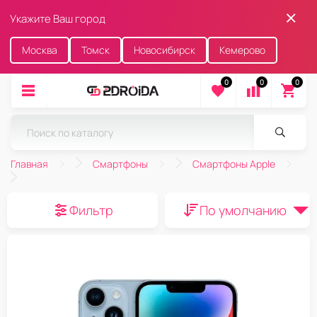
Укажите Ваш город
Москва
Томск
Новосибирск
Кемерово
0
0
0
Главная
Смартфоны
Смартфоны Apple
Фильтр
По умолчанию