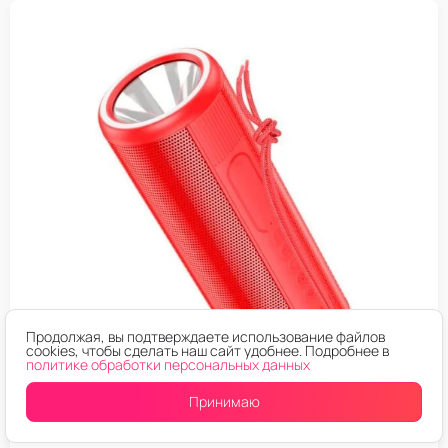
Продолжая, вы подтверждаете использование файлов
cookies, чтобы сделать наш сайт удобнее. Подробнее в
политике обработки персональных данных
Принимаю
БЕСПРОВОДНЫЕ
Беспроводная колонка HOCO HC11 Красный