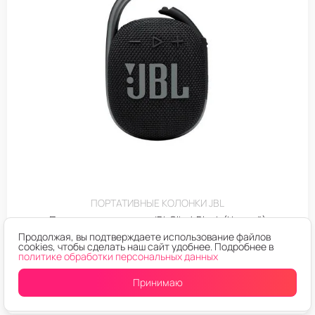
ПОРТАТИВНЫЕ КОЛОНКИ JBL
Портативная колонка JBL Clip 4 Black (Черный)
Продолжая, вы подтверждаете использование файлов
cookies, чтобы сделать наш сайт удобнее. Подробнее в
политике обработки персональных данных
Уведомить о поступлении
Принимаю