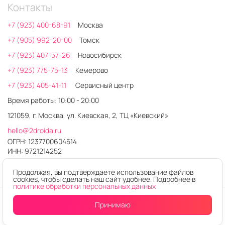
Контакты
+7 (923) 400-68-91
Москва
+7 (905) 992-20-00
Томск
+7 (923) 407-57-26
Новосибирск
+7 (923) 775-75-13
Кемерово
+7 (923) 405-41-11
Сервисный центр
Время работы: 10:00 - 20:00
121059, г. Москва, ул. Киевская, 2, ТЦ «Киевский»
hello@2droida.ru
ОГРН: 1237700604514
ИНН: 9721214252
Продолжая, вы подтверждаете использование файлов
cookies, чтобы сделать наш сайт удобнее. Подробнее в
политике обработки персональных данных
© 2026. Любое использование контента без письменного
Принимаю
разрешения запрещено
Интернет-магазин электроники 2DROIDA