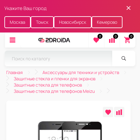
Укажите Ваш город
Москва
Томск
Новосибирск
Кемерово
0
0
0
Главная
Аксессуары для техники и устройств
Защитные стекла и пленки для экранов
Защитные стекла для телефонов
Защитные стекла для телефонов Meizu