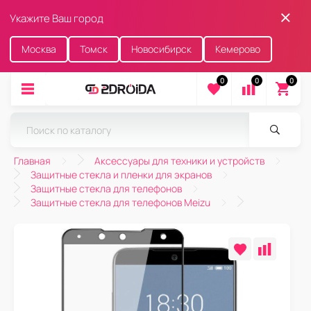
Укажите Ваш город
Москва
Томск
Новосибирск
Кемерово
0
0
0
Главная
Аксессуары для техники и устройств
Защитные стекла и пленки для экранов
Защитные стекла для телефонов
Защитные стекла для телефонов Meizu