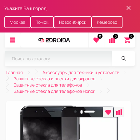
Укажите Ваш город
Москва
Томск
Новосибирск
Кемерово
0
0
0
Главная
Аксессуары для техники и устройств
Защитные стекла и пленки для экранов
Защитные стекла для телефонов
Защитные стекла для телефонов Honor