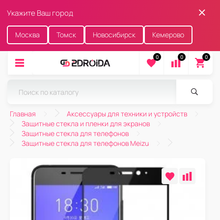
Укажите Ваш город
Москва
Томск
Новосибирск
Кемерово
0
0
0
Главная
Аксессуары для техники и устройств
Защитные стекла и пленки для экранов
Защитные стекла для телефонов
Защитные стекла для телефонов Meizu