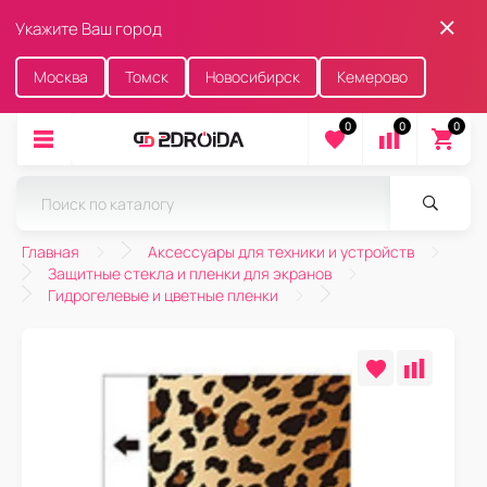
Укажите Ваш город
Москва
Томск
Новосибирск
Кемерово
0
0
0
Главная
Аксессуары для техники и устройств
Защитные стекла и пленки для экранов
Гидрогелевые и цветные пленки