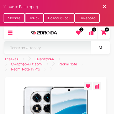
Укажите Ваш город
Москва
Томск
Новосибирск
Кемерово
0
0
0
Главная
Смартфоны
Смартфоны Xiaomi
Redmi Note
Redmi Note 14 Pro