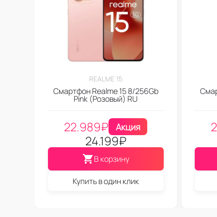
REALME 15
Смартфон Realme 15 8/256Gb
Смар
Pink (Розовый) RU
22.989
₽
2
Акция
24.199
₽
В корзину
Купить в один клик