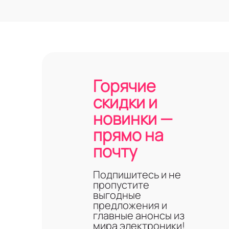
Горячие
скидки и
новинки —
прямо на
почту
Подпишитесь и не
пропустите
выгодные
предложения и
главные анонсы из
мира электроники!