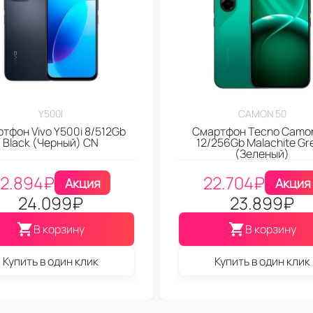
Y500I
CAMON 50
тфон Vivo Y500i 8/512Gb
Смартфон Tecno Camo
Black (Черный) CN
12/256Gb Malachite Gr
(Зеленый)
2.894
₽
22.704
₽
Акция
Акция
24.099
₽
23.899
₽
В корзину
В корзину
Купить в один клик
Купить в один клик