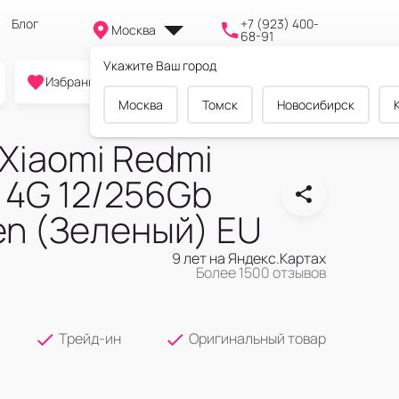
Блог
+7 (923) 400-
Москва
68-91
Укажите Ваш город
0
0
0
Избранное
Cравнение
Корзина
Москва
Томск
Новосибирск
Xiaomi Redmi
o 4G 12/256Gb
en (Зеленый) EU
9 лет на Яндекс.Картах
Более 1500 отзывов
Трейд-ин
Оригинальный товар