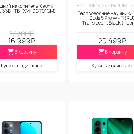
шний накопитель Xiaomi
БЕСПРОВОДНЫЕ НАУШНИКИ 
le SSD 1TB (XMYDGT01QM)
Беспроводные наушники 
Buds 5 Pro Wi-Fi (RU
Translucent Black (Чер
17.700
₽
16.999
₽
20.499
₽
В корзину
В корзину
Купить в один клик
Купить в один клик