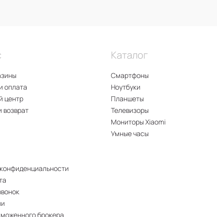
с
Каталог
азины
Смартфоны
и оплата
Ноутбуки
й центр
Планшеты
и возврат
Телевизоры
Мониторы Xiaomi
Умные часы
 конфиденциальности
та
звонок
ии
аможенного брокера