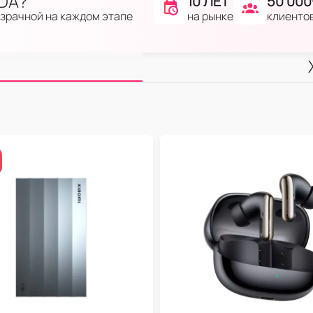
IDA?
10 ЛЕТ
50 000
на рынке
клиенто
озрачной на каждом этапе