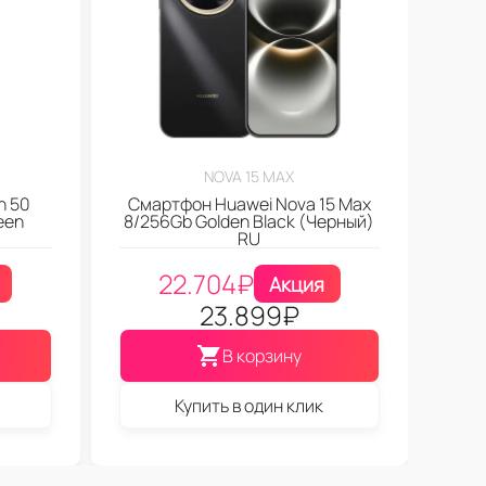
NOVA 15 MAX
n 50
Смартфон Huawei Nova 15 Max
een
8/256Gb Golden Black (Черный)
RU
22.704
₽
Акция
23.899
₽
В корзину
Купить в один клик