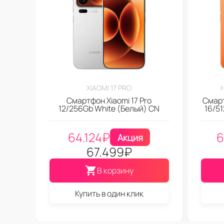
XIAOMI 17 PRO
Смартфон Xiaomi 17 Pro
Смарт
12/256Gb White (Белый) CN
16/5
64.124
₽
6
Акция
67.499
₽
В корзину
Купить в один клик