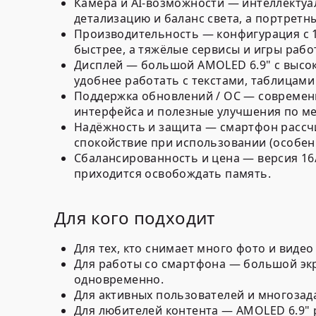
Камера и AI-возможности
— интеллектуал
детализацию и баланс света, а портретн
Производительность
— конфигурация с 
быстрее, а тяжёлые сервисы и игры рабо
Дисплей
— большой AMOLED 6.9" с высок
удобнее работать с текстами, таблицами
Поддержка обновлений / ОС
— современн
интерфейса и полезные улучшения по м
Надёжность и защита
— смартфон рассчи
спокойствие при использовании (особен
Сбалансированность и цена
— версия 16/
приходится освобождать память.
Для кого подходит
Для тех, кто снимает много фото и видео
Для работы со смартфона
— большой экра
одновременно.
Для активных пользователей и многозад
Для любителей контента
— AMOLED 6.9" р