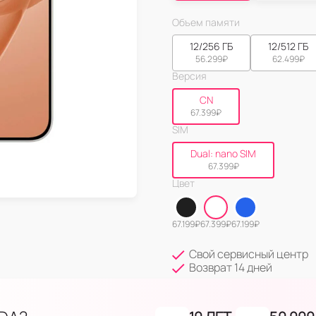
Объем памяти
12/256 ГБ
12/512 ГБ
56.299
₽
62.499
₽
Версия
CN
67.399
₽
SIM
Dual: nano SIM
67.399
₽
Цвет
67.199
₽
67.399
₽
67.199
₽
Свой сервисный центр
Возврат 14 дней