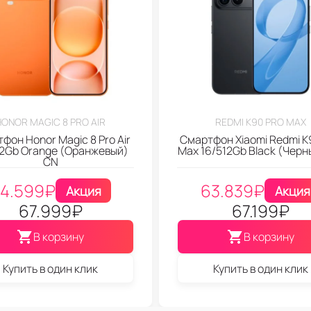
HONOR MAGIC 8 PRO AIR
REDMI K90 PRO MAX
фон Honor Magic 8 Pro Air
Смартфон Xiaomi Redmi K
12Gb Orange (Оранжевый)
Max 16/512Gb Black (Черн
CN
4.599
₽
63.839
₽
Акция
Акция
67.999
₽
67.199
₽
В корзину
В корзину
Купить в один клик
Купить в один клик