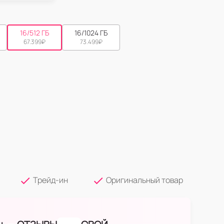
16/512 ГБ
16/1024 ГБ
67.399
₽
73.499
₽
Трейд-ин
Оригинальный товар