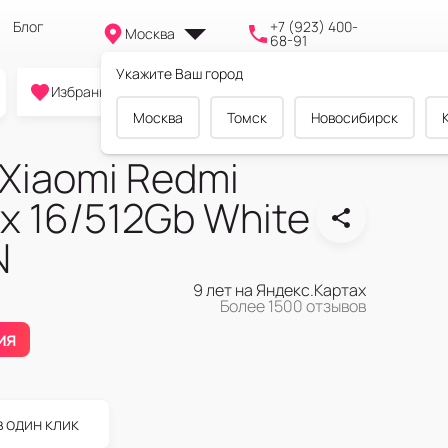
Блог
+7 (923) 400-
Москва
68-91
Укажите Ваш город
0
0
0
Избранное
Cравнение
Корзина
Москва
Томск
Новосибирск
Xiaomi Redmi
x 16/512Gb White
N
9 лет на Яндекс.Картах
Более 1500 отзывов
ия
в один клик