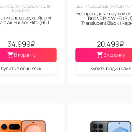
СТИТЕЛИ И ОСВЕЖИТЕЛИ
БЕСПРОВОДНЫЕ НАУШНИКИ 
ВОЗДУХА
Беспроводные наушники 
ститель воздуха Xiaomi
Buds 5 Pro Wi-Fi (RU
rt Air Purifier Elite (RU)
Translucent Black (Чер
34.999
₽
20.499
₽
В корзину
В корзину
Купить в один клик
Купить в один клик