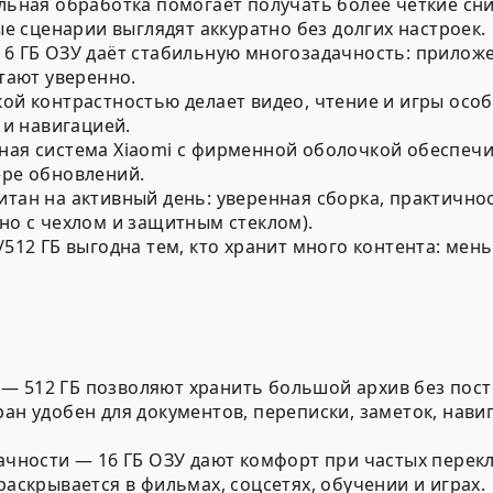
ьная обработка помогает получать более чёткие сн
ые сценарии выглядят аккуратно без долгих настроек.
16 ГБ ОЗУ даёт стабильную многозадачность: прилож
тают уверенно.
ой контрастностью делает видео, чтение и игры осо
 и навигацией.
ая система Xiaomi с фирменной оболочкой обеспечи
ере обновлений.
тан на активный день: уверенная сборка, практичнос
но с чехлом и защитным стеклом).
512 ГБ выгодна тем, кто хранит много контента: мен
— 512 ГБ позволяют хранить большой архив без пост
н удобен для документов, переписки, заметок, нави
ачности
— 16 ГБ ОЗУ дают комфорт при частых перек
аскрывается в фильмах, соцсетях, обучении и играх.