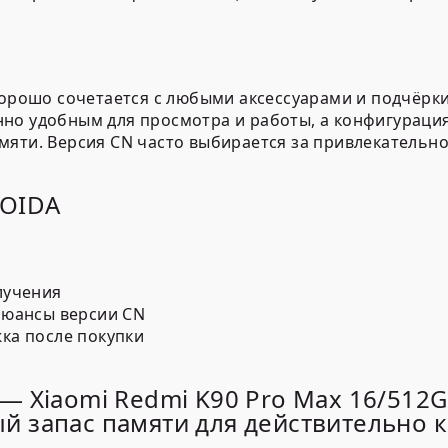
хорошо сочетается с любыми аксессуарами и подчёрк
о удобным для просмотра и работы, а конфигурация 1
мяти. Версия
CN
часто выбирается за привлекательно
ROIDA
лучения
нюансы версии CN
ка после покупки
— Xiaomi Redmi K90 Pro Max 16/512G
й запас памяти для действительно 