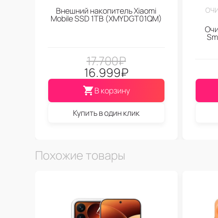
Внешний накопитель Xiaomi
ОЧИ
Mobile SSD 1TB (XMYDGT01QM)
Очи
Sma
17.700
₽
16.999
₽
В корзину
Купить в один клик
Похожие товары