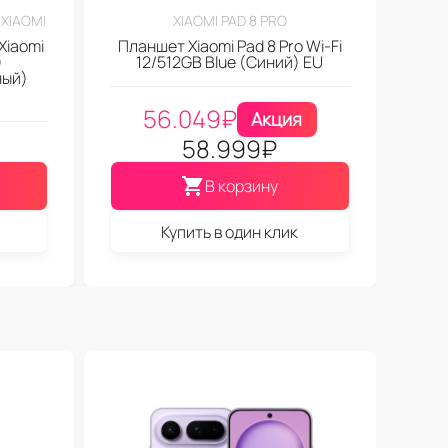
XIAOMI
XIAOMI PAD 8 PRO
Xiaomi
Планшет Xiaomi Pad 8 Pro Wi-Fi
)
12/512GB Blue (Синий) EU
ный)
56.049
₽
Акция
58.999
₽
В корзину
Купить в один клик