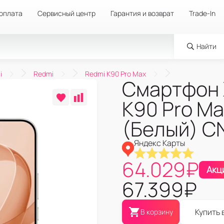
 оплата
Сервисный центр
Гарантия и возврат
Trade-In
Найти
i
Redmi
Redmi K90 Pro Max
Смартфон 
K90 Pro Ma
(Белый) C
Яндекс Карты
64.029
₽
Акц
67.399
₽
Купить 
В корзину