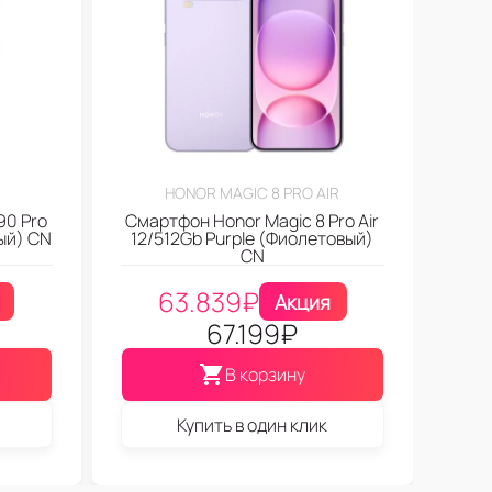
HONOR MAGIC 8 PRO AIR
90 Pro
Смартфон Honor Magic 8 Pro Air
ый) CN
12/512Gb Purple (Фиолетовый)
CN
63.839
₽
Акция
67.199
₽
В корзину
Купить в один клик