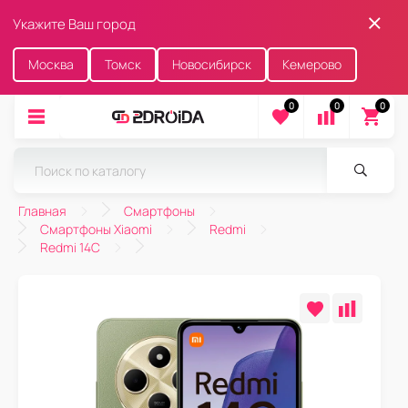
Укажите Ваш город
Москва
Томск
Новосибирск
Кемерово
0
0
0
Главная
Смартфоны
Смартфоны Xiaomi
Redmi
Redmi 14C