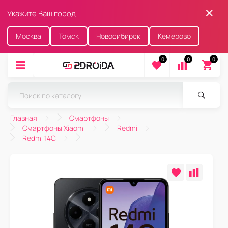
Укажите Ваш город
Москва
Томск
Новосибирск
Кемерово
0
0
0
Главная
Смартфоны
Смартфоны Xiaomi
Redmi
Redmi 14C