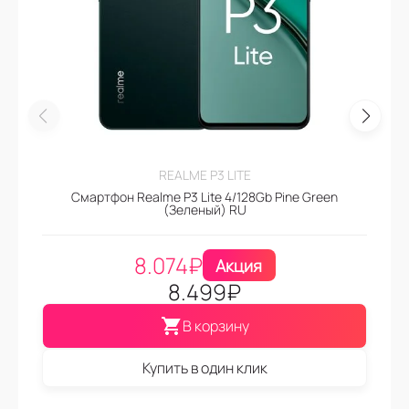
REALME P3 LITE
Смартфон Realme P3 Lite 4/128Gb Pine Green
(Зеленый) RU
8.074
₽
Акция
8.499
₽
В корзину
Купить в один клик