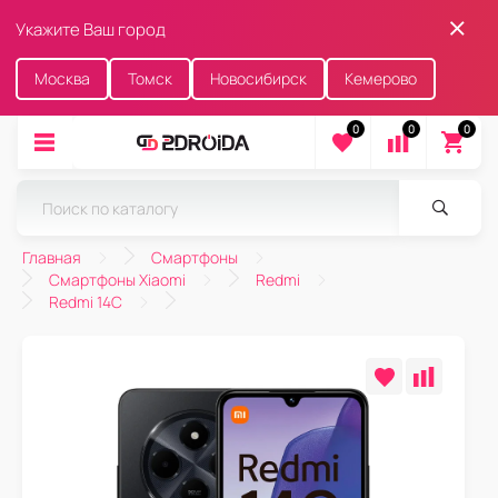
Укажите Ваш город
Москва
Томск
Новосибирск
Кемерово
0
0
0
Главная
Смартфоны
Смартфоны Xiaomi
Redmi
Redmi 14C