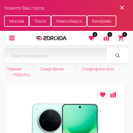
Укажите Ваш город
Москва
Томск
Новосибирск
Кемерово
0
0
0
Главная
Смартфоны
Смартфоны Vivo
Y500 Pro