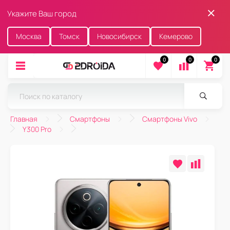
Укажите Ваш город
Москва
Томск
Новосибирск
Кемерово
0
0
0
Главная
Смартфоны
Смартфоны Vivo
Y300 Pro