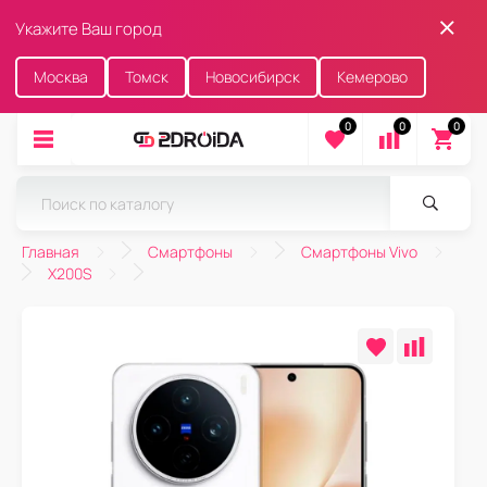
Укажите Ваш город
Москва
Томск
Новосибирск
Кемерово
0
0
0
Главная
Смартфоны
Смартфоны Vivo
X200S