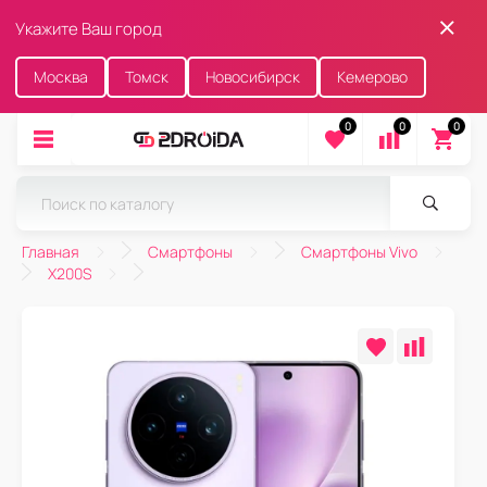
Укажите Ваш город
Москва
Томск
Новосибирск
Кемерово
0
0
0
Главная
Смартфоны
Смартфоны Vivo
X200S