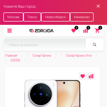
Укажите Ваш город
Москва
Томск
Новосибирск
Кемерово
0
0
0
Главная
Смартфоны
Смартфоны Vivo
X200S