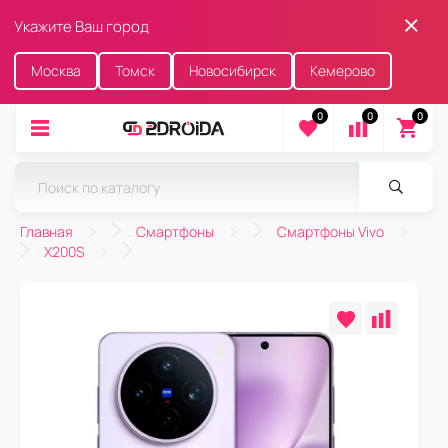
Укажите Ваш город
Москва
Томск
Новосибирск
Кемерово
0
0
0
Главная
Смартфоны
Смартфоны Vivo
X200S