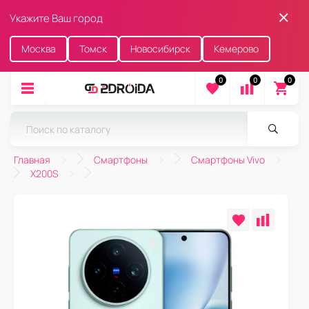
Укажите Ваш город
Москва
Томск
Новосибирск
Кемерово
0
0
0
Главная
Смартфоны
Смартфоны Vivo
X200S