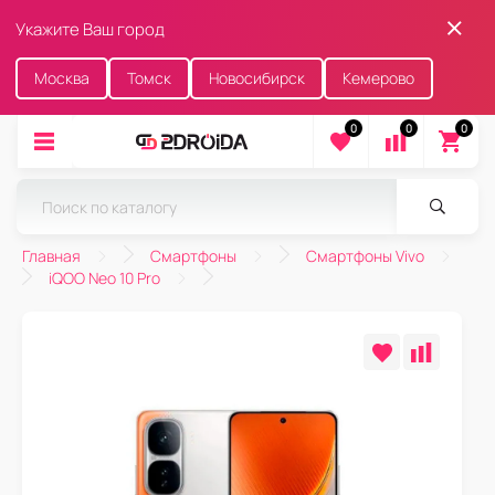
Укажите Ваш город
Москва
Томск
Новосибирск
Кемерово
0
0
0
Главная
Смартфоны
Смартфоны Vivo
iQOO Neo 10 Pro