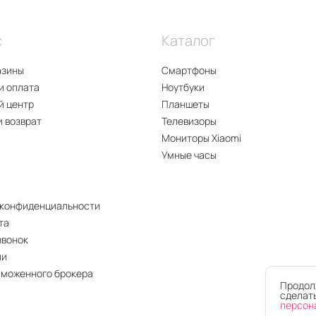
с
Каталог
азины
Смартфоны
и оплата
Ноутбуки
й центр
Планшеты
и возврат
Телевизоры
Мониторы Xiaomi
Умные часы
 конфиденциальности
та
звонок
ии
аможенного брокера
Продолж
сделать
персон