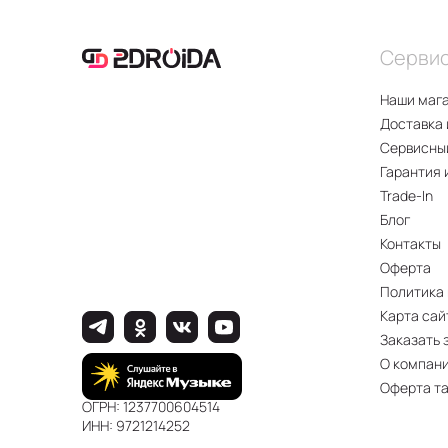
Серви
Наши маг
Доставка 
Сервисны
Гарантия 
Trade-In
Блог
Контакты
Оферта
Политика
Карта сай
Заказать 
О компан
Оферта т
ОГРН: 1237700604514
ИНН: 9721214252