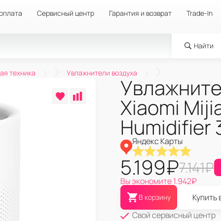
 оплата
Сервисный центр
Гарантия и возврат
Trade-In
Найти
ая техника
Увлажнители воздуха
Увлажните
Xiaomi Miji
Humidifier
Яндекс Карты
5.199
₽
7.141
₽
Вы экономите
1.942
₽
Купить 
В корзину
Свой сервисный центр