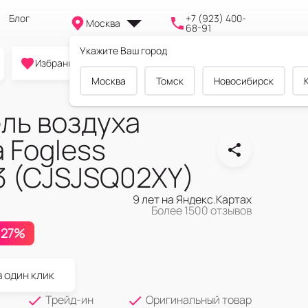
Блог
+7 (923) 400-
Москва
68-91
Укажите Ваш город
0
0
0
Избранное
Cравнение
Корзина
Москва
Томск
Новосибирск
ль воздуха
a Fogless
 3 (CJSJSQ02XY)
9 лет на Яндекс.Картах
Более 1500 отзывов
27%
в один клик
Трейд-ин
Оригинальный товар