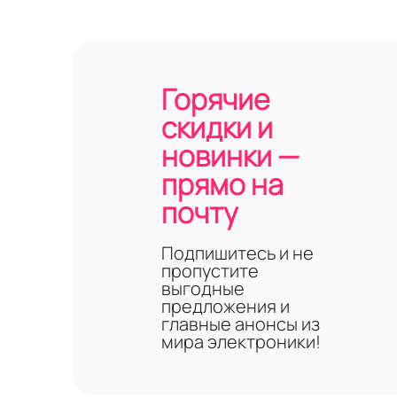
Горячие
скидки и
новинки —
прямо на
почту
Подпишитесь и не
пропустите
выгодные
предложения и
главные анонсы из
мира электроники!