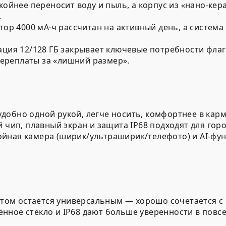
койнее переносит воду и пыль, а корпус из «нано-ке
.
тор 4000 мА·ч рассчитан на активный день, а систем
ция 12/128 ГБ закрывает ключевые потребности фла
переплаты за «лишний размер».
удобно одной рукой, легче носить, комфортнее в карм
чип, плавный экран и защита IP68 подходят для город
ройная камера (ширик/ультраширик/телефото) и AI-фу
и этом остаётся универсальным — хорошо сочетается 
нное стекло и IP68 дают больше уверенности в повс