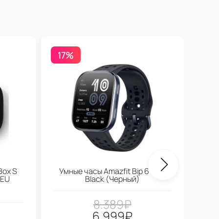
17%
Бесп
Box S
Умные часы Amazfit Bip 6 Soft
 EU
Black (Черный)
8.389
₽
6.999
₽