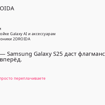
ROIDA
м
йке Galaxy AI и аксессуарам
роники 2DROIDA
— Samsung Galaxy S25 даст флагман
вперёд.
о просто переплачиваете