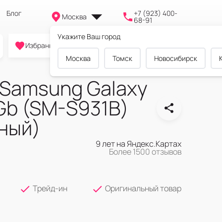
Блог
+7 (923) 400-
Москва
68-91
Укажите Ваш город
0
0
0
Избранное
Cравнение
Корзина
Москва
Томск
Новосибирск
Samsung Galaxy
Gb (SM-S931B)
еный)
9 лет на Яндекс.Картах
Более 1500 отзывов
Трейд-ин
Оригинальный товар