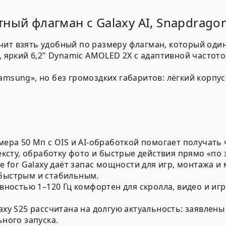
ый флагман с Galaxy AI, Snapdragon 
чит взять удобный по размеру флагман, который оди
, яркий 6,2" Dynamic AMOLED 2X с адаптивной частотой
amsung», но без громоздких габаритов: лёгкий корпу
ра 50 Мп с OIS и AI-обработкой помогает получать чё
ексту, обработку фото и быстрые действия прямо «по 
e for Galaxy даёт запас мощности для игр, монтажа и
быстрым и стабильным.
ностью 1–120 Гц комфортен для скролла, видео и игр,
xy S25 рассчитана на долгую актуальность: заявлены
ного запуска.