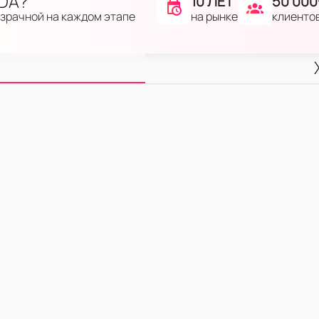
IDA?
10 ЛЕТ
50 000
на рынке
клиенто
озрачной на каждом этапе