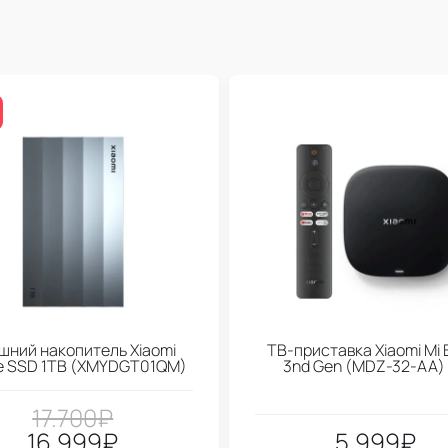
шний накопитель Xiaomi
ТВ-приставка Xiaomi Mi 
le SSD 1TB (XMYDGT01QM)
3nd Gen (МDZ-32-АА)
17.700
₽
16.999
₽
5.999
₽