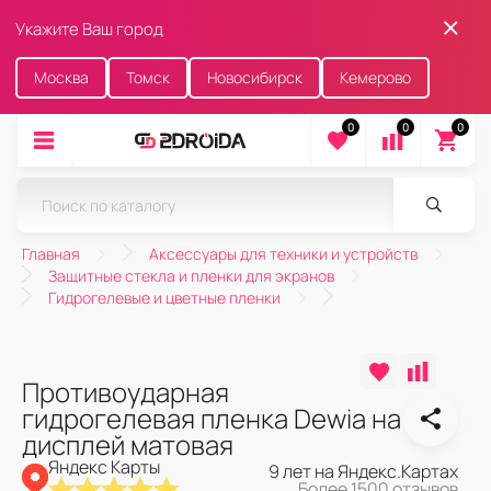
Укажите Ваш город
Москва
Томск
Новосибирск
Кемерово
0
0
0
Главная
Аксессуары для техники и устройств
Защитные стекла и пленки для экранов
Гидрогелевые и цветные пленки
Противоударная
гидрогелевая пленка Dewia на
дисплей матовая
Яндекс Карты
9 лет на Яндекс.Картах
Более 1500 отзывов