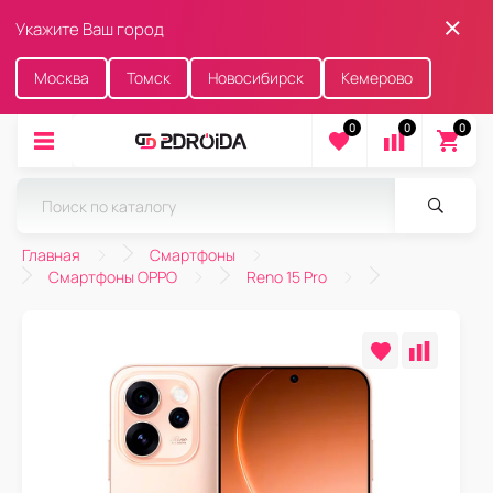
Укажите Ваш город
Москва
Томск
Новосибирск
Кемерово
0
0
0
Главная
Смартфоны
Смартфоны OPPO
Reno 15 Pro