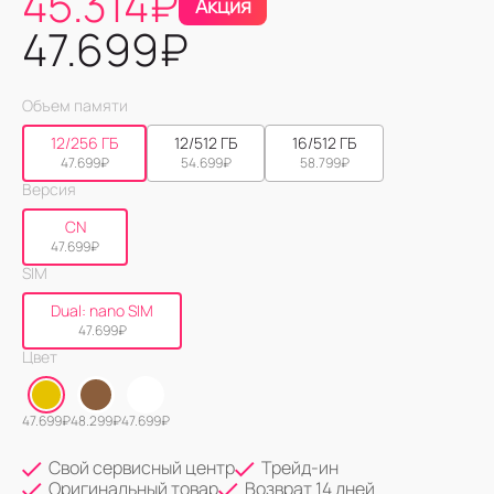
45.314
₽
Акция
47.699
₽
Объем памяти
12/256 ГБ
12/512 ГБ
16/512 ГБ
47.699
₽
54.699
₽
58.799
₽
Версия
CN
47.699
₽
SIM
Dual: nano SIM
47.699
₽
Цвет
47.699
₽
48.299
₽
47.699
₽
Свой сервисный центр
Трейд-ин
Оригинальный товар
Возврат 14 дней