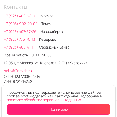
Контакты
+7 (923) 400-68-91
Москва
+7 (905) 992-20-00
Томск
+7 (923) 407-57-26
Новосибирск
+7 (923) 775-75-13
Кемерово
+7 (923) 405-41-11
Сервисный центр
Время работы: 10:00 - 20:00
121059, г. Москва, ул. Киевская, 2, ТЦ «Киевский»
hello@2droida.ru
ОГРН: 1237700604514
ИНН: 9721214252
Продолжая, вы подтверждаете использование файлов
cookies, чтобы сделать наш сайт удобнее. Подробнее в
политике обработки персональных данных
© 2026. Любое использование контента без письменного
Принимаю
Купить в один клик
В корзину
разрешения запрещено
Интернет-магазин электроники 2DROIDA