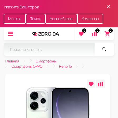
Укажите Ваш город
Москва
Томск
Новосибирск
Кемерово
0
0
0
Главная
Смартфоны
Смартфоны OPPO
Reno 15