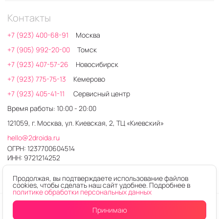
Контакты
+7 (923) 400-68-91
Москва
+7 (905) 992-20-00
Томск
+7 (923) 407-57-26
Новосибирск
+7 (923) 775-75-13
Кемерово
+7 (923) 405-41-11
Сервисный центр
Время работы: 10:00 - 20:00
121059, г. Москва, ул. Киевская, 2, ТЦ «Киевский»
hello@2droida.ru
ОГРН: 1237700604514
ИНН: 9721214252
Продолжая, вы подтверждаете использование файлов
cookies, чтобы сделать наш сайт удобнее. Подробнее в
политике обработки персональных данных
© 2026. Любое использование контента без письменного
Принимаю
Уведомить
о поступлении
разрешения запрещено