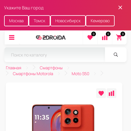
Укажите Ваш город
Москва
Томск
Новосибирск
Кемерово
0
0
0
Главная
Смартфоны
Смартфоны Motorola
Moto S50