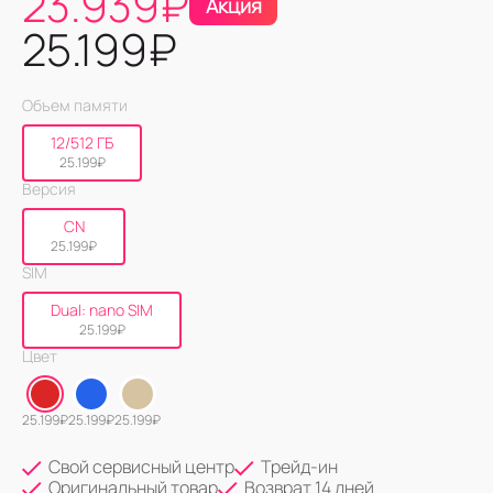
23.939
₽
Акция
25.199
₽
Объем памяти
12/512 ГБ
25.199
₽
Версия
CN
25.199
₽
SIM
Dual: nano SIM
25.199
₽
Цвет
25.199
₽
25.199
₽
25.199
₽
Свой сервисный центр
Трейд-ин
Оригинальный товар
Возврат 14 дней