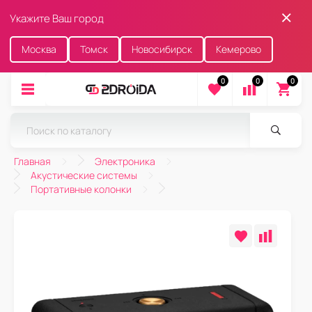
Укажите Ваш город
Москва
Томск
Новосибирск
Кемерово
0
0
0
Главная
Электроника
Акустические системы
Портативные колонки