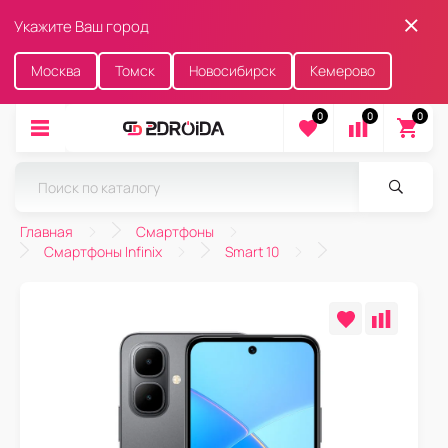
Укажите Ваш город
Москва
Томск
Новосибирск
Кемерово
0
0
0
Главная
Смартфоны
Смартфоны Infinix
Smart 10