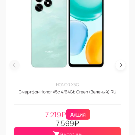
HONOR X5C
Смартфон Honor X5c 4/64Gb Green (Зеленый) RU
7.219
₽
Акция
7.599
₽
В корзину