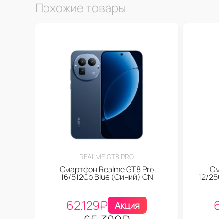
Похожие товары
REALME GT8 PRO
Смартфон Realme GT8 Pro
См
16/512Gb Blue (Синий) CN
12/25
62.129
₽
Акция