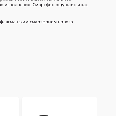
тво исполнения. Смартфон ощущается как
 с флагманским смартфоном нового
17
Умн