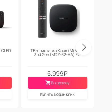
k OLED
ТВ-приставка Xiaomi Mi Box S
3nd Gen (МDZ-32-АА) EU
5.999
₽
В корзину
Купить в один клик