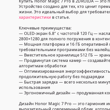
Купить Honor Magic 7 Pro в 2DROIDA — это
Устройство создано для тех, кто ценит пр
жизни. Это идеальный выбор для требовате
характеристики
в статье.
Ключевые преимущества:
— OLED-экран 6.8" с частотой 120 Гц — на
2800×1280 для полного погружения в контен
— Мощная платформа и 16 ГБ оперативной 
требовательными программами без малей
— Вместительное хранилище 512 ГБ — хранит
— Продвинутая система камер — создавайт
алгоритмам обработки
— Оптимизированная энергоэффективность 
продолжительную работу без подзарядки
— Быстрая зарядка — всего несколько мину
использования
— Эргономичный дизайн — продуманная кон
Дизайн Honor Magic 7 Pro — это гармония 
выразительный современный облик, которы