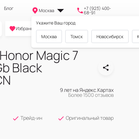
Блог
+7 (923) 400-
Москва
68-91
Укажите Ваш город
0
0
0
Избранное
Cравнение
Корзина
Москва
Томск
Новосибирск
Honor Magic 7
Gb Black
CN
9 лет на Яндекс.Картах
Более 1500 отзывов
Трейд-ин
Оригинальный товар