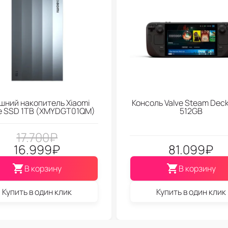
шний накопитель Xiaomi
Консоль Valve Steam Dec
le SSD 1TB (XMYDGT01QM)
512GB
17.700
₽
16.999
₽
81.099
₽
В корзину
В корзину
Купить в один клик
Купить в один клик