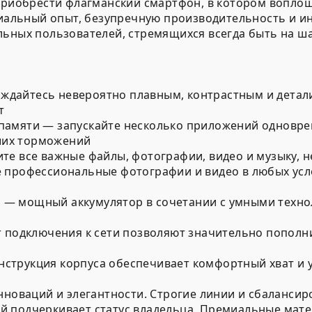
 приобрести флагманский смартфон, в котором вопло
емиальный опыт, безупречную производительность и 
льных пользователей, стремящихся всегда быть на ша
слаждайтесь невероятно плавным, контрастным и де
т
памяти — запускайте несколько приложений одновре
ших торможений
е все важные файлы, фотографии, видео и музыку, не
е профессиональные фотографии и видео в любых усл
— мощный аккумулятор в сочетании с умными техно
т подключения к сети позволяют значительно пополн
струкция корпуса обеспечивает комфортный хват и 
инноваций и элегантности. Строгие линии и сбаланс
й подчеркивает статус владельца. Премиальные мат