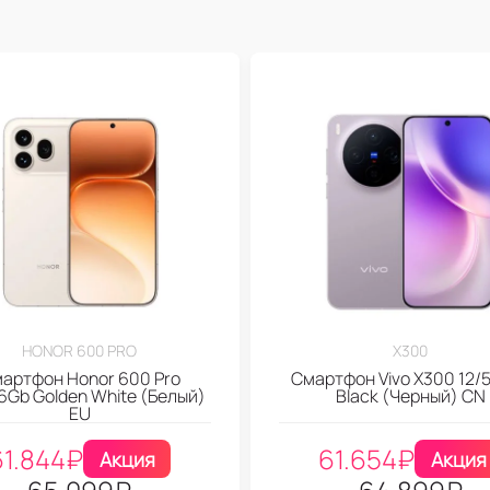
HONOR 600 PRO
X300
артфон Honor 600 Pro
Смартфон Vivo X300 12/
6Gb Golden White (Белый)
Black (Черный) CN
EU
61.844
₽
61.654
₽
Акция
Акция