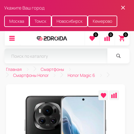
Укажите Ваш город
Москва
Томск
Новосибирск
Кемерово
0
0
0
Главная
Смартфоны
Смартфоны Honor
Honor Magic 6