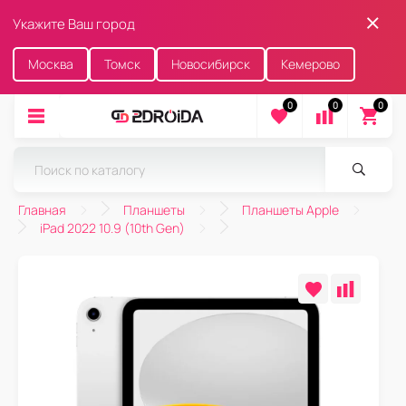
Укажите Ваш город
Москва
Томск
Новосибирск
Кемерово
0
0
0
Главная
Планшеты
Планшеты Apple
iPad 2022 10.9 (10th Gen)