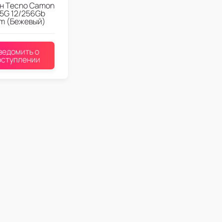
н Tecno Camon
 5G 12/256Gb
um (Бежевый)
ведомить о
оступлении