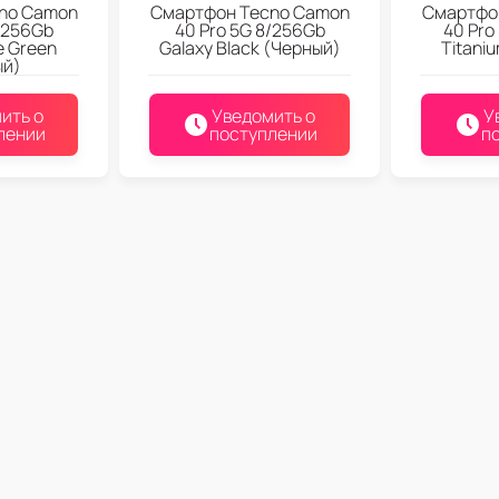
no Camon
Смартфон Tecno Camon
Смартфо
/256Gb
40 Pro 5G 8/256Gb
40 Pro
e Green
Galaxy Black (Черный)
Titani
ый)
ить о
Уведомить о
У
лении
поступлении
п