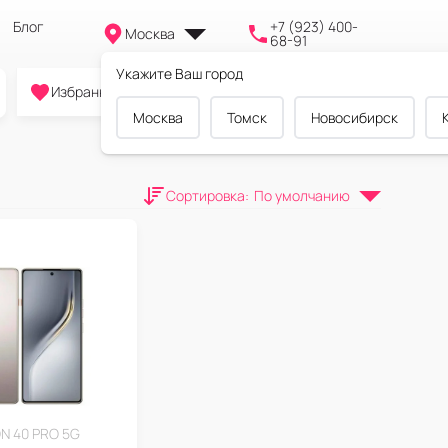
Блог
+7 (923) 400-
Москва
68-91
Укажите Ваш город
0
0
0
Избранное
Cравнение
Корзина
Москва
Томск
Новосибирск
Сортировка
:
По умолчанию
 40 PRO 5G