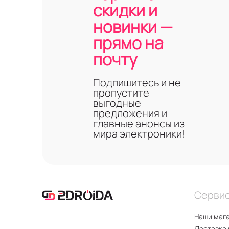
скидки и
новинки —
прямо на
почту
Подпишитесь и не
пропустите
выгодные
предложения и
главные анонсы из
мира электроники!
Серви
Наши маг
Доставка 