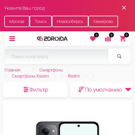
Укажите Ваш город
Москва
Томск
Новосибирск
Кемерово
0
0
0
Главная
Смартфоны
Смартфоны Xiaomi
Redmi
Фильтр
По умолчанию